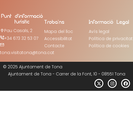
Punt d’informació
turístic
Troba’ns
Informació Legal
Pau Casals, 2
Mapa del lloc
Avís legal
+34 673 32 53 07
Accessibilitat
Política de privacitat
Contacte
Política de cookies
tona.visitatona@tona.cat
© 2025 Ajuntament de Tona
Ajuntament de Tona - Carrer de la Font, 10 - 08551 Tona