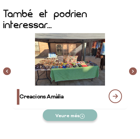
També et podrien
interessar...
Creacions Amàlia
Pu
Veure més