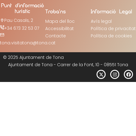
Punt d’informació
turístic
Troba’ns
Informació Legal
Pau Casals, 2
Mapa del lloc
Avís legal
+34 673 32 53 07
Accessibilitat
Política de privacitat
Contacte
Política de cookies
tona.visitatona@tona.cat
© 2025 Ajuntament de Tona
Ajuntament de Tona - Carrer de la Font, 10 - 08551 Tona