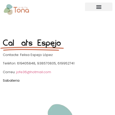
Calçats Espejo
Contacte: Felisa Espejo López
Telèfon: 619405848, 938570805, 619952741
Correu:
jofe36@hotmail.com
Sabateria