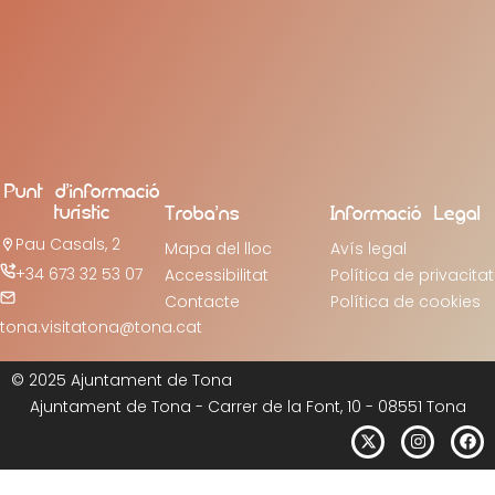
Punt d’informació
turístic
Troba’ns
Informació Legal
Pau Casals, 2
Mapa del lloc
Avís legal
+34 673 32 53 07
Accessibilitat
Política de privacitat
Contacte
Política de cookies
tona.visitatona@tona.cat
© 2025 Ajuntament de Tona
Ajuntament de Tona - Carrer de la Font, 10 - 08551 Tona