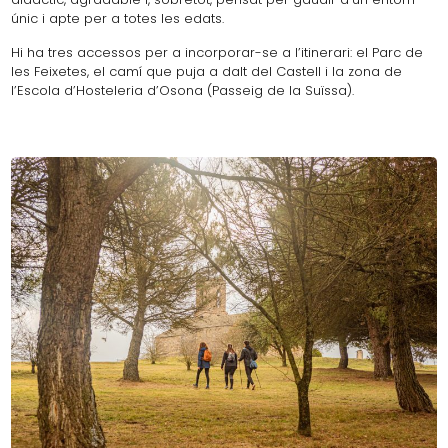
únic i apte per a totes les edats.
Hi ha tres accessos per a incorporar-se a l’itinerari: el Parc de
les Feixetes, el camí que puja a dalt del Castell i la zona de
l’Escola d’Hosteleria d’Osona (Passeig de la Suïssa).