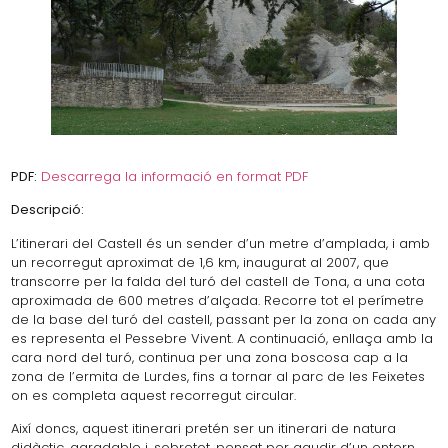
PDF:
Descarrega la informació en format PDF
Descripció:
L’itinerari del Castell és un sender d’un metre d’amplada, i amb
un recorregut aproximat de 1,6 km, inaugurat al 2007, que
transcorre per la falda del turó del castell de Tona, a una cota
aproximada de 600 metres d’alçada. Recorre tot el perímetre
de la base del turó del castell, passant per la zona on cada any
es representa el Pessebre Vivent. A continuació, enllaça amb la
cara nord del turó, continua per una zona boscosa cap a la
zona de l’ermita de Lurdes, fins a tornar al parc de les Feixetes
on es completa aquest recorregut circular.
Així doncs, aquest itinerari pretén ser un itinerari de natura
didàctic, agradable i, sobretot, pensat per gaudir d’un entorn