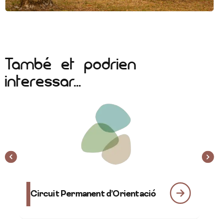
També et podrien
interessar...
Ru
Circuit Permanent d’Orientació
Dé
am