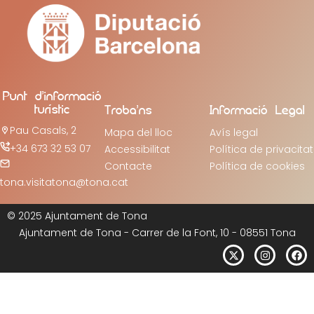
Punt d’informació
turístic
Troba’ns
Informació Legal
Pau Casals, 2
Mapa del lloc
Avís legal
+34 673 32 53 07
Accessibilitat
Política de privacitat
Contacte
Política de cookies
tona.visitatona@tona.cat
© 2025 Ajuntament de Tona
Ajuntament de Tona - Carrer de la Font, 10 - 08551 Tona