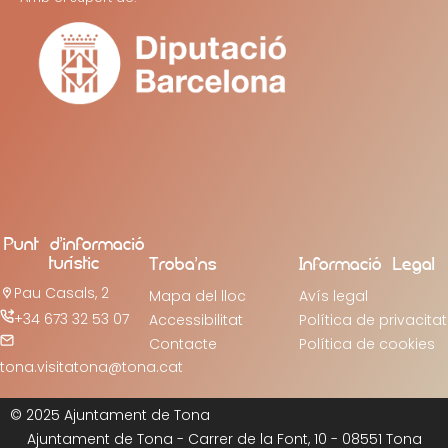
Punt d’informació
turístic
Troba’ns
Informació Legal
Pau Casals, 2
Mapa del lloc
Avís legal
+34 673 32 53 07
Accessibilitat
Política de privacitat
Contacte
Política de cookies
tona.visitatona@tona.cat
© 2025 Ajuntament de Tona
Ajuntament de Tona - Carrer de la Font, 10 - 08551 Tona