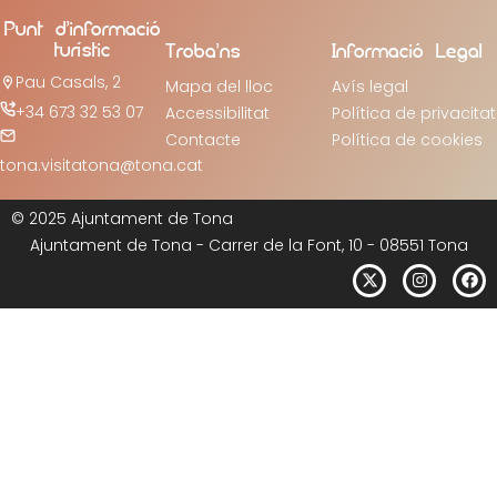
Punt d’informació
turístic
Troba’ns
Informació Legal
Pau Casals, 2
Mapa del lloc
Avís legal
+34 673 32 53 07
Accessibilitat
Política de privacitat
Contacte
Política de cookies
tona.visitatona@tona.cat
© 2025 Ajuntament de Tona
Ajuntament de Tona - Carrer de la Font, 10 - 08551 Tona