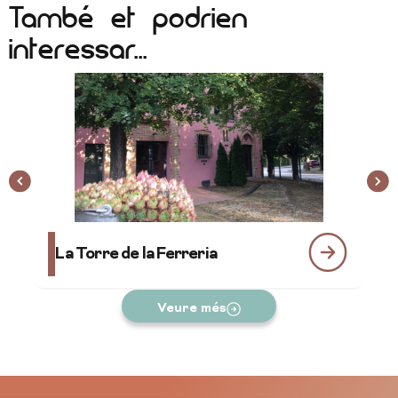
També et podrien
interessar...
La Torre de la Ferreria
K
Veure més