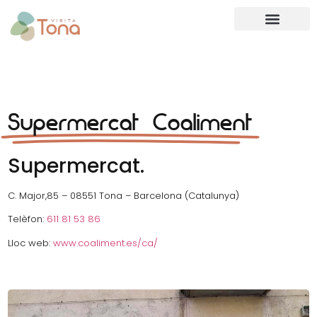
Supermercat Coaliment
Supermercat.
C. Major,85 – 08551 Tona – Barcelona (Catalunya)
Telèfon:
611 81 53 86
Lloc web:
www.coaliment.es/ca/