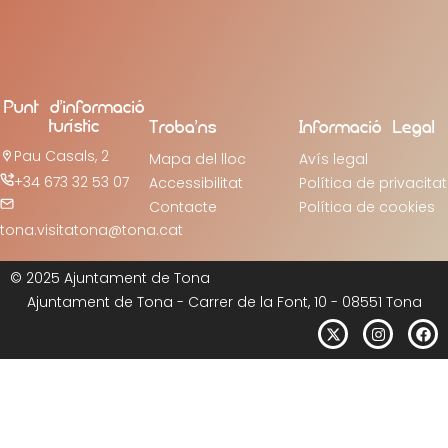
Punt d’informació
turístic
Troba’ns
Informació Legal
Pau Casals, 2
Mapa del lloc
Avís legal
+34 673 32 53 07
Accessibilitat
Política de privacitat
Contacte
Política de cookies
tona.visitatona@tona.cat
© 2025 Ajuntament de Tona
Ajuntament de Tona - Carrer de la Font, 10 - 08551 Tona