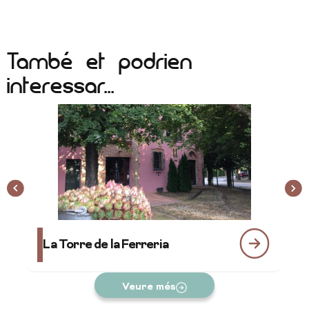
També et podrien
interessar...
La Torre de la Ferreria
K
Veure més