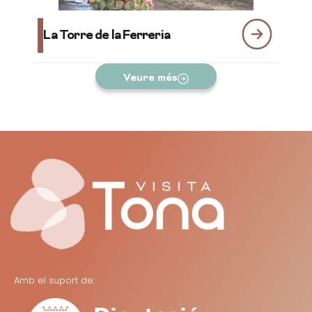
La Torre de la Ferreria
K
Veure més
Amb el suport de: