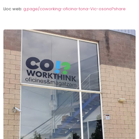
Lloc web:
g.page/coworking-oficina-tona-Vic-osona?share