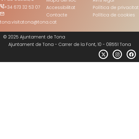
Mapa del lloc
Avís legal
+34 673 32 53 07
Accessibilitat
Política de privacitat
Contacte
Política de cookies
tona.visitatona@tona.cat
© 2025 Ajuntament de Tona
Ajuntament de Tona - Carrer de la Font, 10 - 08551 Tona