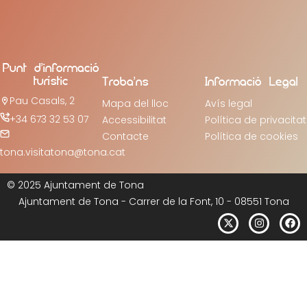
Punt d’informació
turístic
Troba’ns
Informació Legal
Pau Casals, 2
Mapa del lloc
Avís legal
+34 673 32 53 07
Accessibilitat
Política de privacitat
Contacte
Política de cookies
tona.visitatona@tona.cat
© 2025 Ajuntament de Tona
Ajuntament de Tona - Carrer de la Font, 10 - 08551 Tona