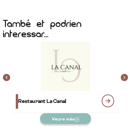
També et podrien
interessar...
Restaurant La Canal
Co
Veure més